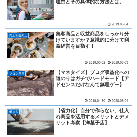
理由とその具体的な方法とは。
2019.05.04
集客商品と収益商品をしっかり分
売上利益向上
けていますか？意識的に分けて利
益経営を目指す！
2019.05.02
2019.05.03
【マネタイズ】ブログ収益化への
ブログ運営
道のりはガチでハードモード【ア
ドセンスだけなんて無理ゲー】
2019.04.30
2020.03.04
【省力化】自分で作らない、仕入
働き方
れ商品を活用するメリットとデメ
リット考察【洋菓子店】