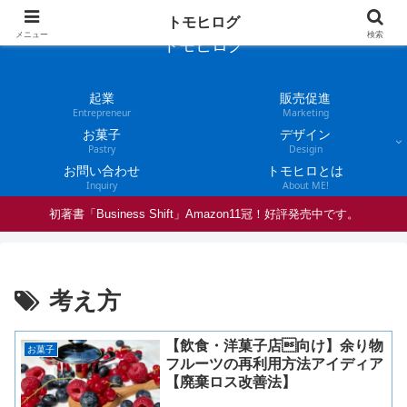
トモヒログ
メニュー
検索
トモヒログ
起業
販売促進
Entrepreneur
Marketing
お菓子
デザイン
Pastry
Desigin
お問い合わせ
トモヒロとは
Inquiry
About ME!
初著書「Business Shift」Amazon11冠！好評発売中です。
考え方
【飲食・洋菓子店向け】余り物
お菓子
フルーツの再利用方法アイディア
【廃棄ロス改善法】