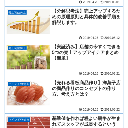
2019.04.28
2019.05.01
【分解思考法】売上アップするた
売上利益向上
めの原理原則と具体的改善手順を
解説します。
2019.04.27
2019.05.12
【実証済み】店舗の今すぐできる
売上利益向上
5つの売上アップアイデアまとめ
【簡単】
2019.04.26
2020.02.21
【売れる看板商品作り】洋菓子店
マインド/考え方
の商品作りのコンセプトの作り
方、考え方とは？
2019.04.25
2019.05.22
基準値を作れば程よい競争が生ま
マインド/考え方
れてスタッフが成長するという