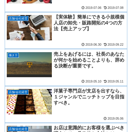
2019.07.06
2019.07.08
【実体験】簡単にできる小規模個
店舗/会社経営
人店の卸先・販路開拓の4つの方
法【売上アップ】
2019.06.30
2019.09.22
売上をあげるには、社長のあなた
働き方
が何かを始めることよりも、辞め
る決断が重要です。
2019.05.10
2019.05.11
洋菓子専門店が支店を出すなら、
店舗/会社経営
１ジャンルでニッチトップを目指
すべき。
2019.05.06
お店は意識的にお客様を選ぶべき
店舗/会社経営