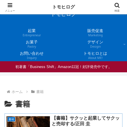
トモヒログ
メニュー
検索
トモヒログ
起業
販売促進
Entrepreneur
Marketing
お菓子
デザイン
Pastry
Desigin
お問い合わせ
トモヒロとは
Inquiry
About ME!
初著書「Business Shift」Amazon11冠！好評発売中です。
ホーム
書籍
書籍
【書籍】サクッと起業してサクッ
書籍
と売却する/正田 圭