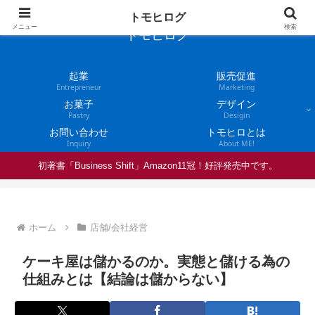
トモヒログ
メニュー
検索
トモヒログ
起業
販売促進
Entrepreneur
Marketing
お菓子
デザイン
Pastry
Desigin
お問い合わせ
トモヒロとは
Inquiry
About ME!
初著書「Business Shift」Amazon11冠！好評発売中です。
ホーム
店舗/会社経営
ケーキ屋は儲かるのか。実態と儲ける為の
仕組みとは【結論は儲からない】