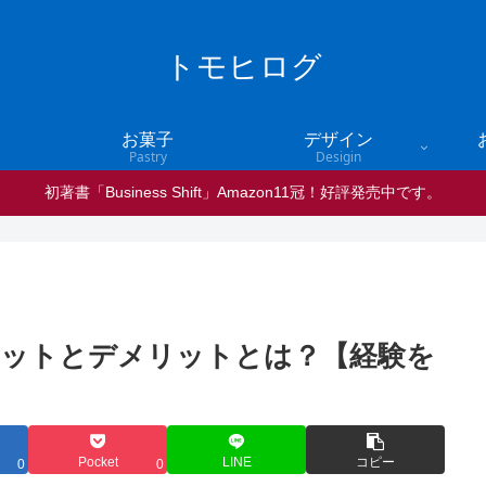
トモヒログ
お菓子
デザイン
Pastry
Desigin
初著書「Business Shift」Amazon11冠！好評発売中です。
リットとデメリットとは？【経験を
Pocket
LINE
コピー
0
0