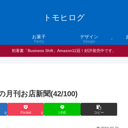
トモヒログ
お菓子
デザイン
Pastry
Desigin
初著書「Business Shift」Amazon11冠！好評発売中です。
刊お店新聞(42/100)
Pocket
LINE
コピー
0
0