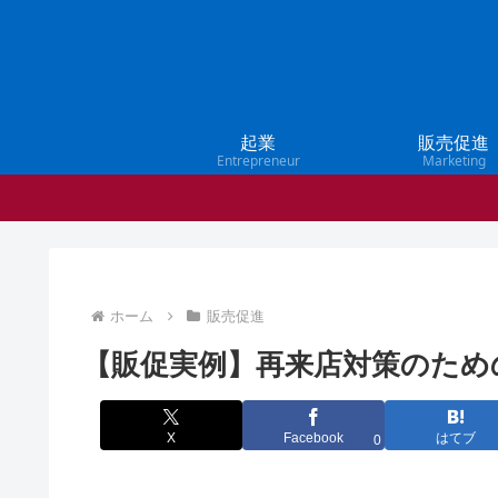
起業
販売促進
Entrepreneur
Marketing
ホーム
販売促進
【販促実例】再来店対策のための月
X
Facebook
はてブ
0