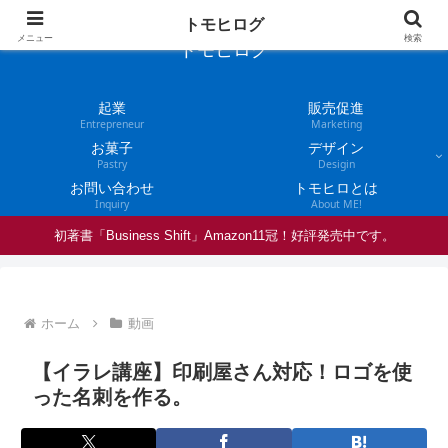
トモヒログ
メニュー
検索
トモヒログ
起業
販売促進
Entrepreneur
Marketing
お菓子
デザイン
Pastry
Desigin
お問い合わせ
トモヒロとは
Inquiry
About ME!
初著書「Business Shift」Amazon11冠！好評発売中です。
ホーム
動画
【イラレ講座】印刷屋さん対応！ロゴを使
った名刺を作る。