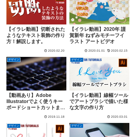
【イラレ動画】切断された
【イラレ動画】2020年 謹
ようなテキスト装飾の作り
賀新年 ねずみモチーフイ
方！解説します。
ラスト アートビデオ
2020.02.20
2020.01.01
2020.02.15
デザイン
デザイン
【動画あり】Adobe
【イラレ動画】線幅ツール
Illustratorでよく使うキー
でアートブラシで描いた様
ボードショートカットまと
な文字の作り方
め！
2019.11.18
2020.03.01
デザイン
デザイン